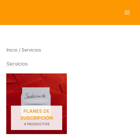
Ir
al
contenido
Inicio
/ Servicios
Servicios
PLANES DE
SUSCRIPCIÓN
4 PRODUCTOS